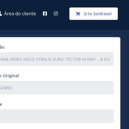
Área do cliente
Site Soldiesel
ção
 Original
e