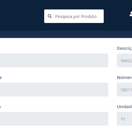
Descri
a
Número
a
Unidad